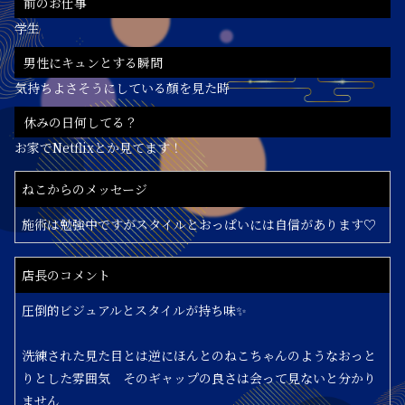
前のお仕事
学生
男性にキュンとする瞬間
気持ちよさそうにしている顏を見た時
休みの日何してる？
お家でNetflixとか見てます！
ねこからのメッセージ
施術は勉強中ですがスタイルとおっぱいには自信があります♡
店長のコメント
圧倒的ビジュアルとスタイルが持ち味✨
洗練された見た目とは逆にほんとのねこちゃんのようなおっと
りとした雰囲気 そのギャップの良さは会って見ないと分かり
ません