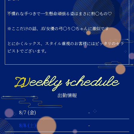
不慣れな手つきで一生懸命頑張る姿はまさに勃〇もの♡
※ここだけの話、AV女優の弓〇り〇ちゃんに激似です
とにかくルックス、スタイル重視のお客様にはピッタリのセラ
ピストでございます。
Weekly schedule
出勤情報
-
8/7 (金)
-
8/8 (土)