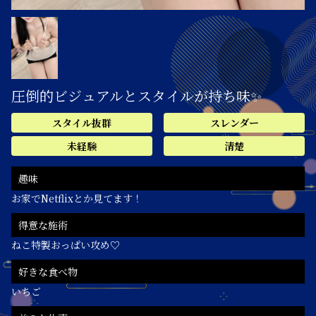
圧倒的ビジュアルとスタイルが持ち味✨
スタイル抜群
スレンダー
未経験
清楚
趣味
お家でNetflixとか見てます！
得意な施術
ねこ特製おっぱい攻め♡
好きな食べ物
いちご